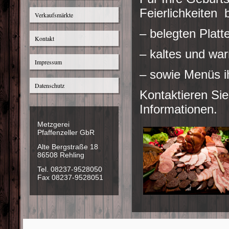
Feierlichkeiten 
Verkaufsmärkte
– belegten Plat
Kontakt
– kaltes und wa
Impressum
– sowie Menüs i
Datenschutz
Kontaktieren Sie
Informationen.
Metzgerei
Pfaffenzeller GbR
Alte Bergstraße 18
86508 Rehling
Tel. 08237-9528050
Fax 08237-9528051