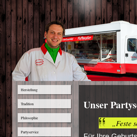
Herstellung
Partyservice
Unser Party
Tradition
Philosophie
„Feste s
Partyservice
Für Ihre Geburts